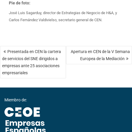
Pie de foto:
José Luis Sagarduy, director de Estrategias de Negocio de H&A, y
Carlos Fernández Valdivielso, secretario general de CEN.
Navegación
Presentada en CEN la cartera
Apertura en CEN de la V Semana
de
de servicios del SNE dirigidos a
Europea de la Mediación
entradas
empresas ante 25 asociaciones
empresariales
Miembro de: