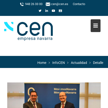
Skip
948 26 33 00
cen@cen.es
Contacto
to
content
Home
InfoCEN
Actualidad
Detalle