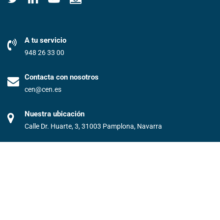
A tu servicio
948 26 33 00
Contacta con nosotros
cen@cen.es
Nuestra ubicación
Calle Dr. Huarte, 3, 31003 Pamplona, Navarra
©️2024 Confederación Empresarial Navarra. Todos los derechos
reservados.
Condiciones generales/ Protección de Datos
Aviso legal
Política de privacidad
Política de cookies