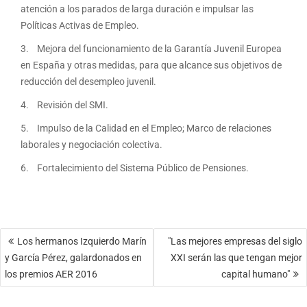
atención a los parados de larga duración e impulsar las
Políticas Activas de Empleo.
3. Mejora del funcionamiento de la Garantía Juvenil Europea
en España y otras medidas, para que alcance sus objetivos de
reducción del desempleo juvenil.
4. Revisión del SMI.
5. Impulso de la Calidad en el Empleo; Marco de relaciones
laborales y negociación colectiva.
6. Fortalecimiento del Sistema Público de Pensiones.
Navegación
Los hermanos Izquierdo Marín
"Las mejores empresas del siglo
de
y García Pérez, galardonados en
XXI serán las que tengan mejor
entradas
los premios AER 2016
capital humano"