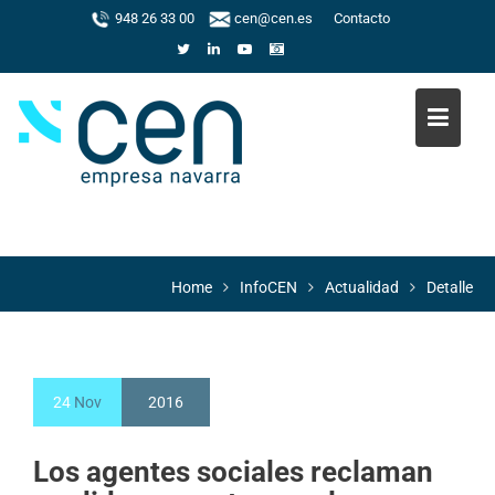
Skip
948 26 33 00
cen@cen.es
Contacto
to
content
Home
InfoCEN
Actualidad
Detalle
24
Nov
2016
Los agentes sociales reclaman