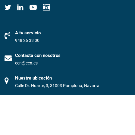
A tu servicio
948 26 33 00
Contacta con nosotros
cen@cen.es
Nuestra ubicación
Calle Dr. Huarte, 3, 31003 Pamplona, Navarra
©️2024 Confederación Empresarial Navarra. Todos los derechos
reservados.
Condiciones generales/ Protección de Datos
Aviso legal