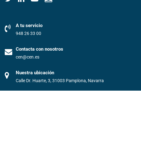
A tu servicio
948 26 33 00
Contacta con nosotros
cen@cen.es
Nuestra ubicación
Calle Dr. Huarte, 3, 31003 Pamplona, Navarra
©️2024 Confederación Empresarial Navarra. Todos los derechos
reservados.
Condiciones generales/ Protección de Datos
Aviso legal
Política de privacidad
Política de cookies