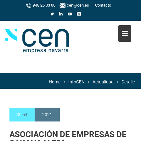
Skip
948 26 33 00
cen@cen.es
Contacto
to
content
Home
InfoCEN
Actualidad
Detalle
23
Feb
2021
ASOCIACIÓN DE EMPRESAS DE