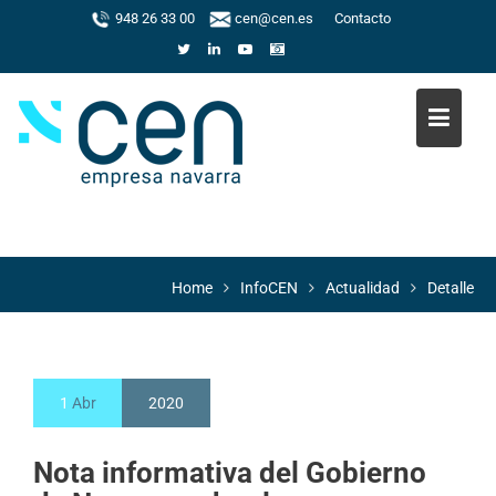
Skip
948 26 33 00
cen@cen.es
Contacto
to
content
Home
InfoCEN
Actualidad
Detalle
1
Abr
2020
Nota informativa del Gobierno